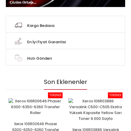
Kargo Bedava
En İyi Fiyat Garantisi
Hızlı Gönderi
Son Eklenenler
TÜKENDİ
TÜKENDİ
Xerox 106R00646 Phaser
6300-6350-6360 Transfer
Xerox 106R03886 Versalink