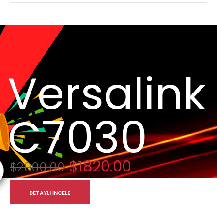
Versalink
C7030
$1820.00
$2000.00
DETAYLI İNCELE