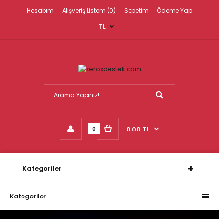
Hesabım
Alışveriş Listem (0)
Sepetim
Ödeme Yap
TL
0,00 TL
0
Kategoriler
Kategoriler