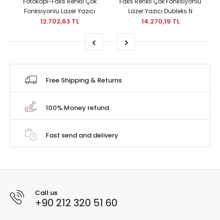
Fotokopi-Faks Renkli Çok
Faks Renkli Çok Fonksiyonlu
Fonksiyonlu Lazer Yazıcı
Lazer Yazıcı Dubleks N
12.702,63 TL
14.270,19 TL
Free Shipping & Returns
100% Money refund
Fast send and delivery
Call us
+90 212 320 51 60